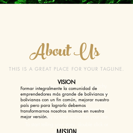
About Us
THIS IS A GREAT PLACE FOR YOUR TAGLINE.
VISION
Tell your visitors your story. Add catchy
Formar integralmente la comunidad de
text to describe what you do, and what
emprendedores más grande de bolivianos y
bolivianas con un fin común, mejorar nuestro
you have to offer. The right words can
país pero para lograrlo debemos
inspire and intrigue your audience, so
transformarnos nosotros mismos en nuestra
they’re ready to take action on your site.
mejor versión.
To start telling your story, double click or
MISION
click Edit Text.