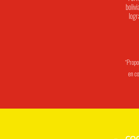
boliv
logr
Propo
"
en co
- COO