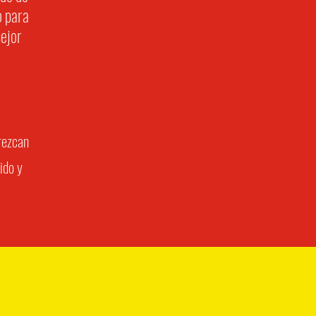
o para
ejor
crezcan
ido y