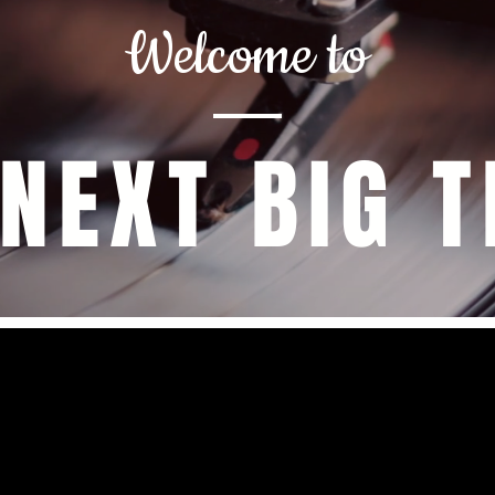
Welcome to
 NEXT BIG T
Coming Up Next