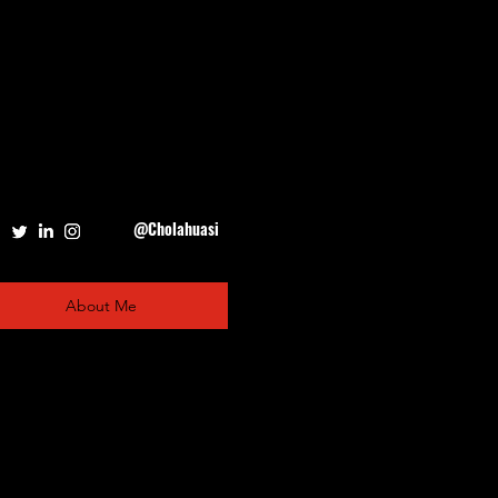
@Cholahuasi
About Me