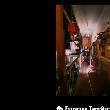
🎭 Espacios Temátic