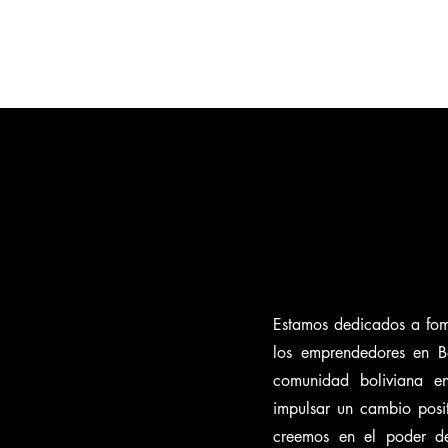
LIVIA TAMBIÉN EMPRE
LIVIA TAMBIÉN EMPRE
Estamos dedicados a fom
los emprendedores en Bo
comunidad boliviana e
impulsar un cambio posit
creemos en el poder de