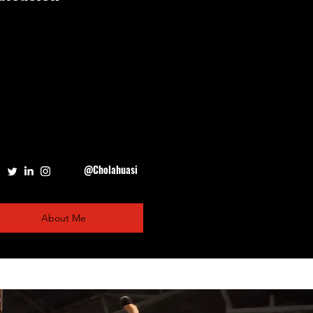
@Cholahuasi
About Me