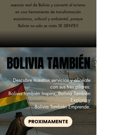
esencia real de Bolivia y convertir el turismo
en una herramienta de transformación
económica, cultural y ambiental, porque
Bolivia no solo se visita SE SIENTE!!
BOLIVIA TAMBIÉN
BOLIVIA TAMBIÉN
Descubre nuestros servicios y alinéate
con sus tres pilares:
Bolivia también Inspira, Bolivia También
Explora y
Bolivia También Emprende.
PROXIMAMENTE