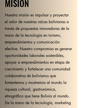
MISION
Nuestra misión es impulsar y proyectar
el valor de nuestras raíces bolivianas a
través de propuestas innovadoras de la
mano de la tecnología en turismo,
emprendimientos y comunicación
efectiva. Nuestro compromiso es generar
oportunidades laborales sostenibles,
apoyar a emprendimientos en etapa de
crecimiento y fortalecer una comunidad
colaborativa de bolivianos que
fomentemos y mostremos al mundo la
riqueza cultural, gastronómica,
etnográfica que tiene Bolivia al mundo.
De la mano de la tecnología, marketing