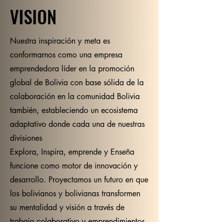
VISION
Nuestra inspiración y meta es
conformarnos como una empresa
emprendedora líder en la promoción
global de Bolivia con base sólida de la
colaboración en la comunidad Bolivia
también, estableciendo un ecosistema
adaptativo donde cada una de nuestras
divisiones
Explora, Inspira, emprende y Enseña
funcione como motor de innovación y
desarrollo. Proyectamos un futuro en que
los bolivianos y bolivianas transformen
su mentalidad y visión a través de
trabajo colaborativo y emprendimientos,