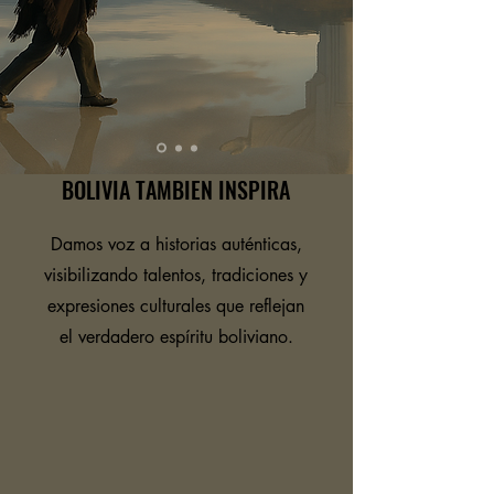
BOLIVIA TAMBIEN INSPIRA
Damos voz a historias auténticas,
visibilizando talentos, tradiciones y
expresiones culturales que reflejan
el verdadero espíritu boliviano.