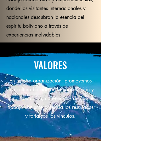
donde los visitantes internacionales y
nacionales descubran la esencia del
espíritu boliviano a través de
experiencias inolvidables
VALORES
En nuestra organización, promovemos
una cultura basada en la cooperación y
la colaboración, convencidos de que el
trabajo conjunto potencia los resultados
y fortalece los vínculos.